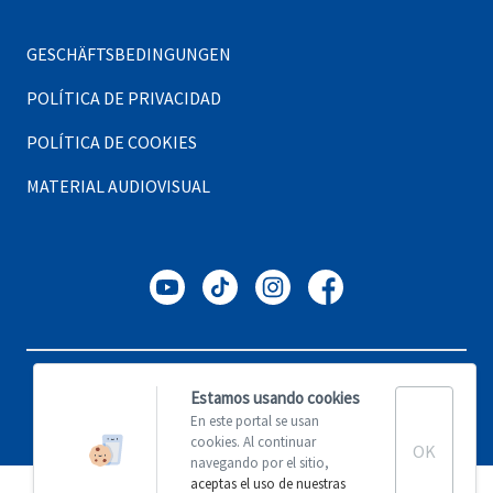
GESCHÄFTSBEDINGUNGEN
POLÍTICA DE PRIVACIDAD
POLÍTICA DE COOKIES
MATERIAL AUDIOVISUAL
Copyright © Adventoure, 2023. Todos los derechos reservados.
Estamos usando cookies
En este portal se usan
Made with ♥ by
Coco Solution
.
cookies. Al continuar
OK
navegando por el sitio,
aceptas el uso de nuestras