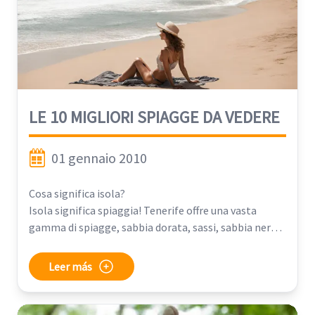
LE 10 MIGLIORI SPIAGGE DA VEDERE
01 gennaio 2010
Cosa significa isola?
Isola significa spiaggia! Tenerife offre una vasta
gamma di spiagge, sabbia dorata, sassi, sabbia nera...
Ed è uno dei pochi posti al mondo dove è possibile
avvistare cetacei molto vicino alla costa e durante
Leer más
tutto l'anno. È un autentico santuario per la
conservazione della fauna marina.
Ecco la top 10 delle migliori spiagge da vedere sulla