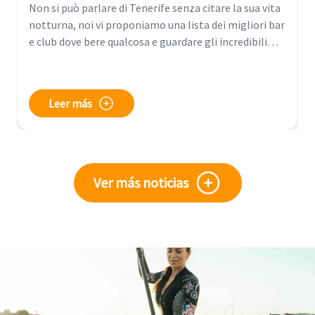
Non si può parlare di Tenerife senza citare la sua vita
notturna, noi vi proponiamo una lista dei migliori bar
e club dove bere qualcosa e guardare gli incredibili
tramonti che contraddistinguono quest'isola e anche
dove continuare a ballare tutta la notte nei migliori
club con vista mare e vivi la vita notturna di Tenerife.
Leer más
Ver más noticias