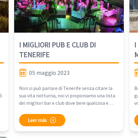
I MIGLIORI PUB E CLUB DI
I
TENERIFE
M
05 maggio 2023
Non si può parlare di Tenerife senza citare la
B
ò
sua vita notturna, noi vi proponiamo una lista
g
dei migliori bar e club dove bere qualcosa e
v
a
guardare gli incredibili tramonti che
p
i,
contraddistinguono quest'isola e anche dove
l
Leer más
continuare a ballare tutta la notte nei migliori
u
club con vista mare e vivi la vita notturna di
c