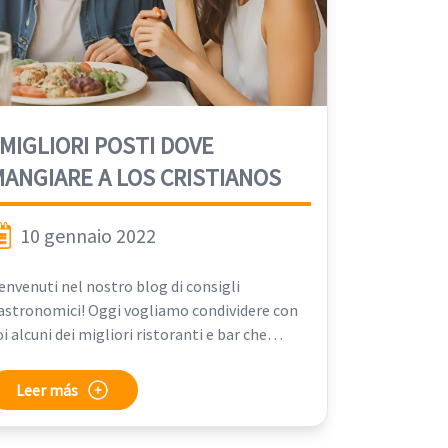
 MIGLIORI POSTI DOVE
ANGIARE A LOS CRISTIANOS
10 gennaio 2022
envenuti nel nostro blog di consigli
astronomici! Oggi vogliamo condividere con
oi alcuni dei migliori ristoranti e bar che
otete trovare nella zona di Los Cristianos, un
uogo noto per le sue bellissime spiagge e che
Leer más
n tempo era un piccolo villaggio di pescatori,
resciuto a un ritmo vertiginoso a causa il