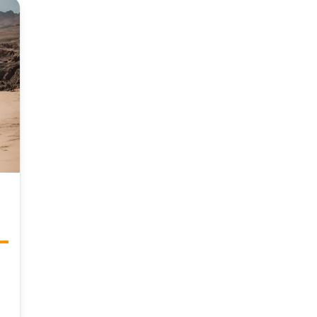
Tenerife.
c
ba
a
m
e
p
a
i
e