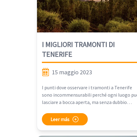
I MIGLIORI TRAMONTI DI
TENERIFE
15 maggio 2023
I punti dove osservare i tramonti a Tenerife
sono incommensurabili perché ogni luogo pu
lasciare a bocca aperta, ma senza dubbio
possiamo iniziare dal punto più alto dell'isol
nel Teide con un'altitudine media di 2000 metr
Leer más
rappresenta la vetta più alta d'Europa con i
suoi 3.718 metri, dispone di 23 punti di