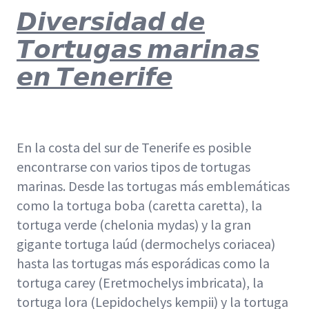
𝘿𝙞𝙫𝙚𝙧𝙨𝙞𝙙𝙖𝙙 𝙙𝙚
𝙏𝙤𝙧𝙩𝙪𝙜𝙖𝙨 𝙢𝙖𝙧𝙞𝙣𝙖𝙨
𝙚𝙣 𝙏𝙚𝙣𝙚𝙧𝙞𝙛𝙚
En la costa del sur de Tenerife es posible
encontrarse con varios tipos de tortugas
marinas. Desde las tortugas más emblemáticas
como la tortuga boba (caretta caretta), la
tortuga verde (chelonia mydas) y la gran
gigante tortuga laúd (dermochelys coriacea)
hasta las tortugas más esporádicas como la
tortuga carey (Eretmochelys imbricata), la
tortuga lora (Lepidochelys kempii) y la tortuga