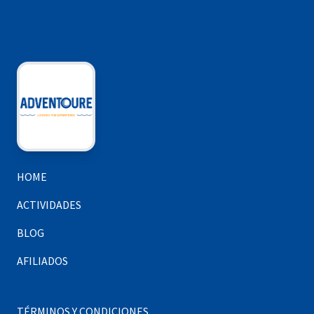
en uno de los observatorios de estrellas más
importantes de europa en uno de los 3 mejores
lugares del mundo para observar el sol y todas las
demás estrellas.
Otros puntos donde observar fantásticas puestas de
sol es junto al mar y hay muchas playas donde poder
disfrutar de este espectáculo, algunos de estas son:
- Playa Benijo
- La Caleta
- Las Americas
- La Tejita
HOME
ACTIVIDADES
BLOG
AFILIADOS
TÉRMINOS Y CONDICIONES